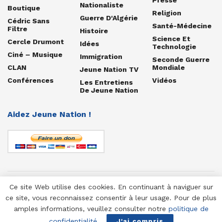
Nationaliste
Boutique
Religion
Guerre D'Algérie
Cédric Sans
Santé-Médecine
Filtre
Histoire
Science Et
Cercle Drumont
Idées
Technologie
Ciné – Musique
Immigration
Seconde Guerre
CLAN
Mondiale
Jeune Nation TV
Conférences
Vidéos
Les Entretiens
De Jeune Nation
Aidez Jeune Nation !
Ce site Web utilise des cookies. En continuant à naviguer sur
© 1958-2025 Jeune Nation
ce site, vous reconnaissez consentir à leur usage. Pour de plus
amples informations, veuillez consulter notre
politique de
confidentialité
.
J'ai compris