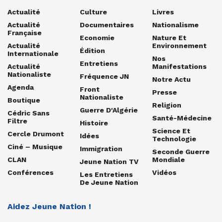
Actualité
Culture
Livres
Actualité
Documentaires
Nationalisme
Française
Economie
Nature Et
Actualité
Environnement
Édition
Internationale
Nos
Entretiens
Actualité
Manifestations
Nationaliste
Fréquence JN
Notre Actu
Agenda
Front
Presse
Nationaliste
Boutique
Religion
Guerre D'Algérie
Cédric Sans
Santé-Médecine
Filtre
Histoire
Science Et
Cercle Drumont
Idées
Technologie
Ciné – Musique
Immigration
Seconde Guerre
CLAN
Mondiale
Jeune Nation TV
Conférences
Vidéos
Les Entretiens
De Jeune Nation
Aidez Jeune Nation !