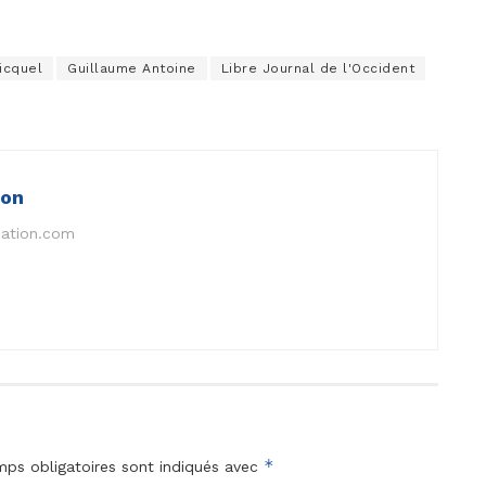
icquel
Guillaume Antoine
Libre Journal de l'Occident
ion
nation.com
*
ps obligatoires sont indiqués avec