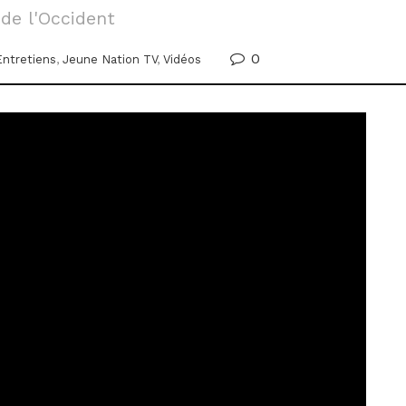
 de l'Occident
0
Entretiens
,
Jeune Nation TV
,
Vidéos