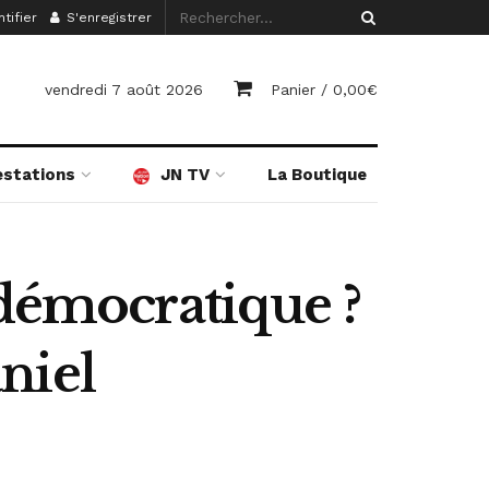
tifier
S'enregistrer
vendredi 7 août 2026
Panier /
0,00
€
estations
JN TV
La Boutique
 démocratique ?
niel