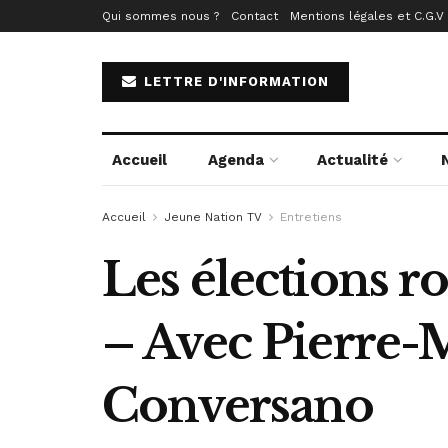
Qui sommes nous ?
Contact
Mentions légales et C.G.V
LETTRE D'INFORMATION
Accueil
Agenda
Actualité
Accueil
Jeune Nation TV
Entretiens
Les élections r
– Avec Pierre-
Conversano