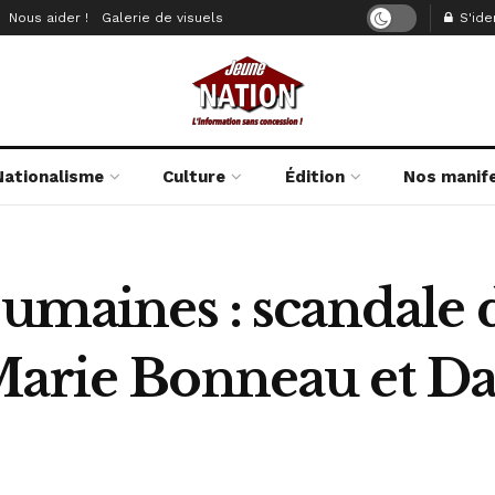
Nous aider !
Galerie de visuels
S'iden
Nationalisme
Culture
Édition
Nos manif
oumaines : scandale
Marie Bonneau et Da