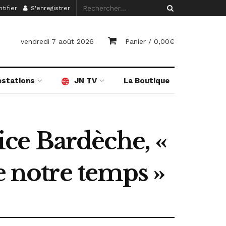
tifier
S'enregistrer
vendredi 7 août 2026
Panier /
0,00
€
estations
JN TV
La Boutique
rice Bardèche, «
e notre temps »