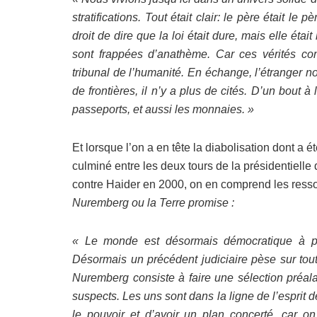
stratifications. Tout était clair: le père était le pè
droit de dire que la loi était dure, mais elle étai
sont frappées d’anathème. Car ces vérités co
tribunal de l’humanité. En échange, l’étranger 
de frontières, il n’y a plus de cités. D’un bout à
passeports, et aussi les monnaies. »
Et lorsque l’on a en tête la diabolisation dont a é
culminé entre les deux tours de la présidentielle
contre Haider en 2000, on en comprend les ressort
Nuremberg ou la Terre promise :
« Le monde est désormais démocratique à perp
Désormais un précédent judiciaire pèse sur tou
Nuremberg consiste à faire une sélection préalab
suspects. Les uns sont dans la ligne de l’esprit 
le pouvoir et d’avoir un plan concerté, car 