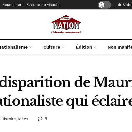
Nous aider !
Galerie de visuels
S'iden
Nationalisme
Culture
Édition
Nos manif
: disparition de Mau
ionaliste qui éclair
5
Histoire
,
Idées