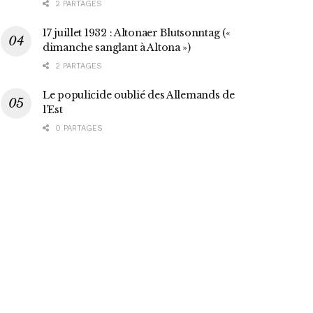
2 PARTAGES
17 juillet 1932 : Altonaer Blutsonntag («
dimanche sanglant à Altona »)
2 PARTAGES
Le populicide oublié des Allemands de
l’Est
0 PARTAGES