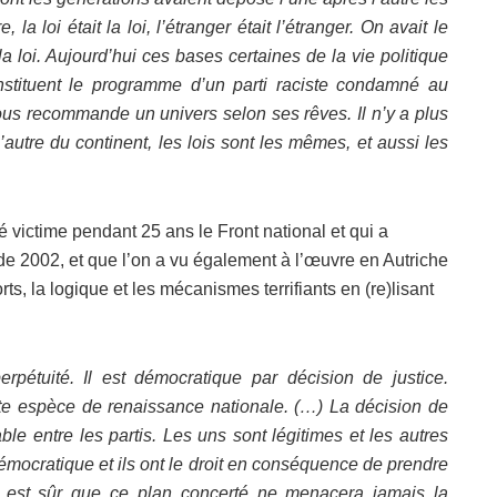
re, la loi était la loi, l’étranger était l’étranger. On avait le
t la loi. Aujourd’hui ces bases certaines de la vie politique
nstituent le programme d’un parti raciste condamné au
nous recommande un univers selon ses rêves. Il n’y a plus
 l’autre du continent, les lois sont les mêmes, et aussi les
té victime pendant 25 ans le Front national et qui a
 de 2002, et que l’on a vu également à l’œuvre en Autriche
s, la logique et les mécanismes terrifiants en (re)lisant
étuité. Il est démocratique par décision de justice.
te espèce de renaissance nationale. (…) La décision de
le entre les partis. Les uns sont légitimes et les autres
démocratique et ils ont le droit en conséquence de prendre
on est sûr que ce plan concerté ne menacera jamais la