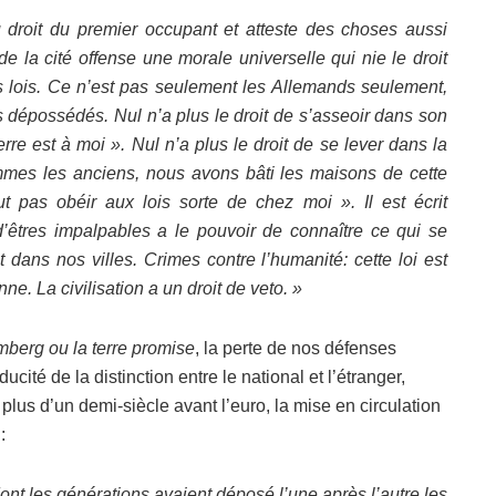
roit du premier occupant et atteste des choses aussi
de la cité offense une morale universelle qui nie le droit
s lois. Ce n’est pas seulement les Allemands seulement,
 dépossédés. Nul n’a plus le droit de s’asseoir dans son
rre est à moi ». Nul n’a plus le droit de se lever dans la
mmes les anciens, nous avons bâti les maisons de cette
ut pas obéir aux lois sorte de chez moi ». Il est écrit
’êtres impalpables a le pouvoir de connaître ce qui se
dans nos villes. Crimes contre l’humanité: cette loi est
ne. La civilisation a un droit de veto. »
berg ou la terre promise
, la perte de nos défenses
ucité de la distinction entre le national et l’étranger,
 plus d’un demi-siècle avant l’euro, la mise en circulation
:
ont les générations avaient déposé l’une après l’autre les