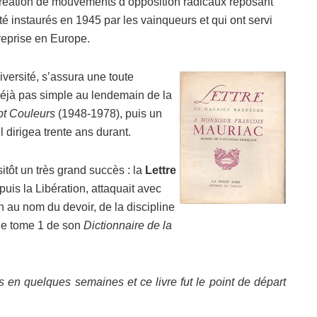
 création de mouvements d’opposition radicaux reposant
té instaurés en 1945 par les vainqueurs et qui ont servi
reprise en Europe.
versité, s’assura une toute
 déjà pas simple au lendemain de la
pt Couleurs
(1948-1978), puis un
l dirigea trente ans durant.
sitôt un très grand succès : la
Lettre
puis la Libération, attaquait avec
n au nom du devoir, de la discipline
 le tome 1 de son
Dictionnaire de la
 en quelques semaines et ce livre fut le point de départ