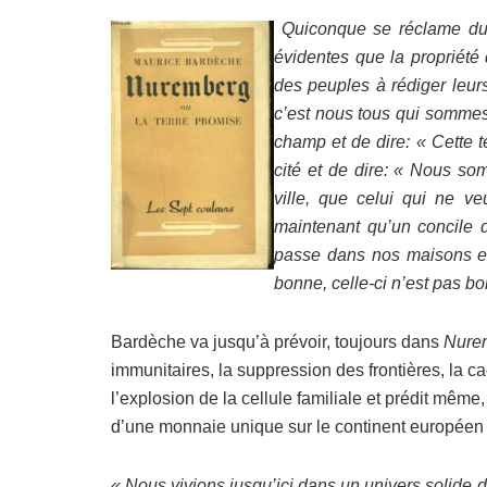
Quiconque se réclame du d
évidentes que la propriété 
des peuples à rédiger leur
c’est nous tous qui sommes
champ et de dire: « Cette te
cité et de dire: « Nous so
ville, que celui qui ne ve
maintenant qu’un concile d
passe dans nos maisons et 
bonne, celle-ci n’est pas bon
Bardèche va jusqu’à prévoir, toujours dans
Nurem
immunitaires, la suppression des frontières, la cad
l’explosion de la cellule familiale et prédit même,
d’une monnaie unique sur le continent européen 
« Nous vivions jusqu’ici dans un univers solide d