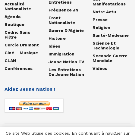
Entretiens
Actualité
Manifestations
Nationaliste
Fréquence JN
Notre Actu
Agenda
Front
Presse
Nationaliste
Boutique
Religion
Guerre D'Algérie
Cédric Sans
Santé-Médecine
Filtre
Histoire
Science Et
Cercle Drumont
Idées
Technologie
Ciné – Musique
Immigration
Seconde Guerre
CLAN
Mondiale
Jeune Nation TV
Conférences
Vidéos
Les Entretiens
De Jeune Nation
Aidez Jeune Nation !
Ce site Web utilise des cookies. En continuant à naviguer sur