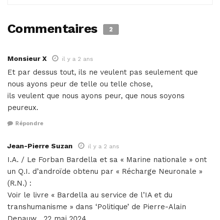
Commentaires
2
Monsieur X
il y a 2 ans
Et par dessus tout, ils ne veulent pas seulement que
nous ayons peur de telle ou telle chose,
ils veulent que nous ayons peur, que nous soyons
peureux.
Répondre
Jean-Pierre Suzan
il y a 2 ans
I.A. / Le Forban Bardella et sa « Marine nationale » ont
un Q.I. d’androïde obtenu par « Récharge Neuronale »
(R.N.) :
Voir le livre « Bardella au service de l’IA et du
transhumanisme » dans ‘Politique’ de Pierre-Alain
Depauw . 22 mai 2024,