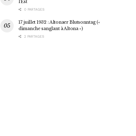
l’Est
0 PARTAGES
17 juillet 1932 : Altonaer Blutsonntag («
dimanche sanglant à Altona »)
2 PARTAGES