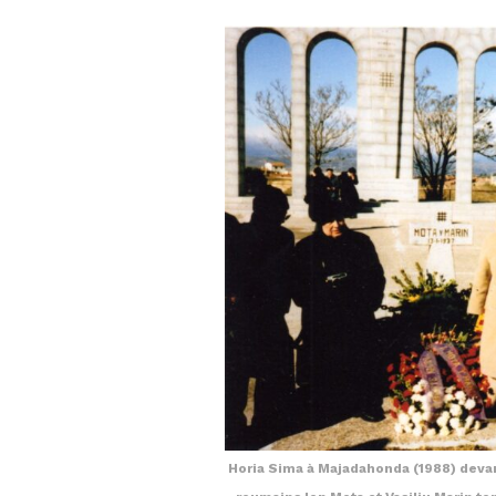
Horia Sima à Majadahonda (1988) dev