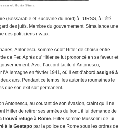
escu et Horia Sima
nie (Bessarabie et Bucovine du nord) à l’URSS, à l’été
gard des juifs. Membre du gouvernement, Sima lance une
ue des politiciens rivaux.
naires, Antonescu somme Adolf Hitler de choisir entre
rde de Fer. Après qu’Hitler se fut prononcé en sa faveur et
gouvernement. Avec l’accord tacite d’Antonescu,
r l’Allemagne en février 1941, où il est d’abord
assigné à
 deux ans. Pendant ce temps, les autorités roumaines le
s que son exil soit permanent.
on Antonescu, au courant de son évasion, craint qu’il ne
 Hitler de retirer ses armées du front, il lui demande de
a trouvé refuge à Rome
. Hitler somme Mussolini de lui
ré à la Gestapo
par la police de Rome sous les ordres de