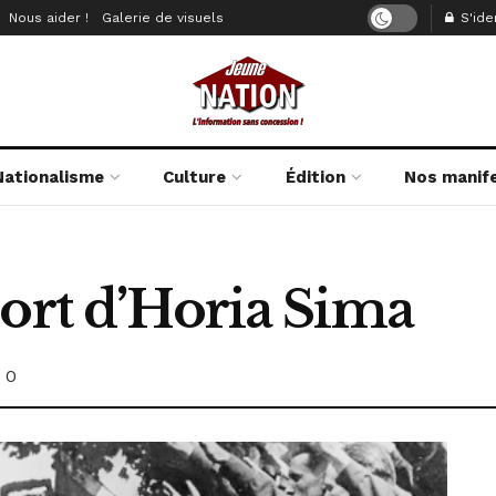
Nous aider !
Galerie de visuels
S'iden
Nationalisme
Culture
Édition
Nos manif
mort d’Horia Sima
0