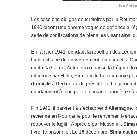
Ion Anton
Les cessions obligés de territoires par la Rouma
1940 créent une énorme vague de défiance à l’é
série de confiscations de biens les visant ainsi q
En janvier 1941, pendant la rébellion des Légion
l’aile militaire du gouvernement roumain et la Ga
contre la Garde, Antonescu chasse la Légion du 
influencé par Hitler, Sima quitte la Roumanie pou
domicile
à Berkenbrück, près de Berlin, pendant
condamnent à mort par contumace, pour être sûre
Fin 1942, il parvient à s’échapper d’Allemagne. I
revienne en Roumanie pour le renverser. Menaçant
retrouver le fugitif. Apprécié par Mussolini,
Sima 
livrer le prisonnier. Le 16 décembre,
Sima est liv