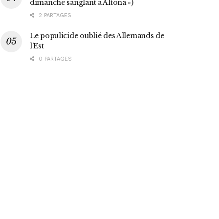
dimanche sanglant à Altona »)
2 PARTAGES
Le populicide oublié des Allemands de
l’Est
0 PARTAGES