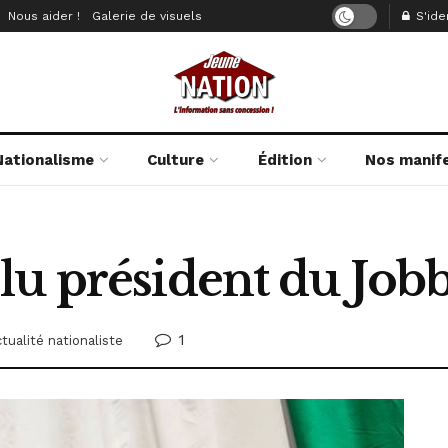
Nous aider !
Galerie de visuels
S'iden
Nationalisme
Culture
Édition
Nos manif
lu président du Job
1
tualité nationaliste