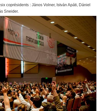
six coprésidents : János Volner, István Apáti, Dániel
ás Sneider.