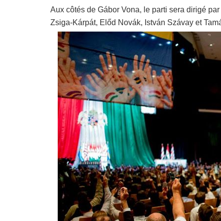
Aux côtés de Gábor Vona, le parti sera dirigé par 
Zsiga-Kárpát, Előd Novák, István Szávay et Tam