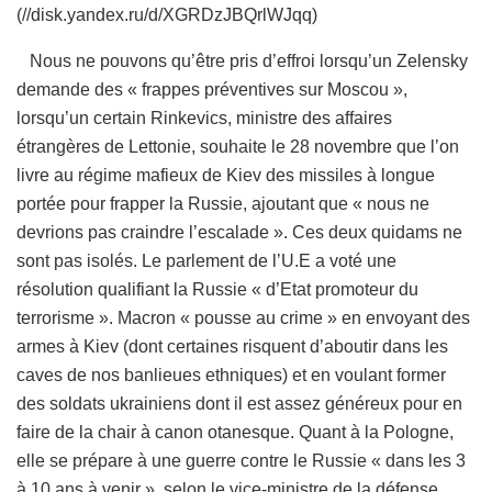
(//disk.yandex.ru/d/XGRDzJBQrlWJqq)
Nous ne pouvons qu’être pris d’effroi lorsqu’un Zelensky
demande des « frappes préventives sur Moscou »,
lorsqu’un certain Rinkevics, ministre des affaires
étrangères de Lettonie, souhaite le 28 novembre que l’on
livre au régime mafieux de Kiev des missiles à longue
portée pour frapper la Russie, ajoutant que « nous ne
devrions pas craindre l’escalade ». Ces deux quidams ne
sont pas isolés. Le parlement de l’U.E a voté une
résolution qualifiant la Russie « d’Etat promoteur du
terrorisme ». Macron « pousse au crime » en envoyant des
armes à Kiev (dont certaines risquent d’aboutir dans les
caves de nos banlieues ethniques) et en voulant former
des soldats ukrainiens dont il est assez généreux pour en
faire de la chair à canon otanesque. Quant à la Pologne,
elle se prépare à une guerre contre le Russie « dans les 3
à 10 ans à venir », selon le vice-ministre de la défense