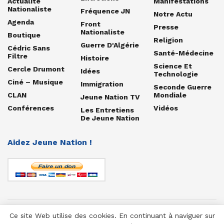
Actualité
Manifestations
Nationaliste
Fréquence JN
Notre Actu
Agenda
Front
Presse
Nationaliste
Boutique
Religion
Guerre D'Algérie
Cédric Sans
Santé-Médecine
Filtre
Histoire
Science Et
Cercle Drumont
Idées
Technologie
Ciné – Musique
Immigration
Seconde Guerre
CLAN
Mondiale
Jeune Nation TV
Conférences
Vidéos
Les Entretiens
De Jeune Nation
Aidez Jeune Nation !
Ce site Web utilise des cookies. En continuant à naviguer sur
© 1958-2025 Jeune Nation