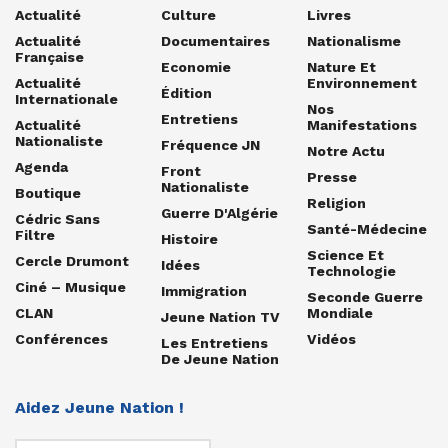
Actualité
Culture
Livres
Actualité
Documentaires
Nationalisme
Française
Economie
Nature Et
Actualité
Environnement
Édition
Internationale
Nos
Entretiens
Actualité
Manifestations
Nationaliste
Fréquence JN
Notre Actu
Agenda
Front
Presse
Nationaliste
Boutique
Religion
Guerre D'Algérie
Cédric Sans
Santé-Médecine
Filtre
Histoire
Science Et
Cercle Drumont
Idées
Technologie
Ciné – Musique
Immigration
Seconde Guerre
CLAN
Mondiale
Jeune Nation TV
Conférences
Vidéos
Les Entretiens
De Jeune Nation
Aidez Jeune Nation !