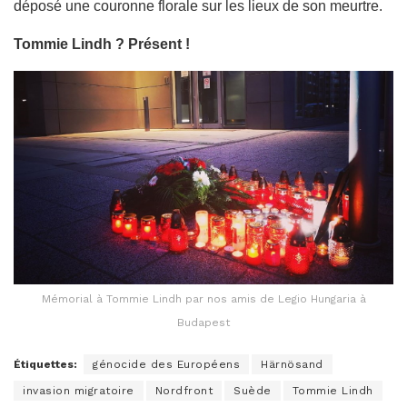
déposé une couronne florale sur les lieux de son meurtre.
Tommie Lindh ? Présent !
Mémorial à Tommie Lindh par nos amis de Legio Hungaria à
Budapest
Étiquettes:
génocide des Européens
Härnösand
invasion migratoire
Nordfront
Suède
Tommie Lindh