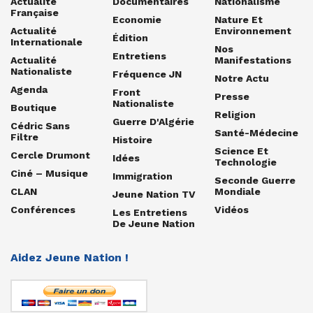
Actualité
Documentaires
Nationalisme
Française
Economie
Nature Et
Actualité
Environnement
Édition
Internationale
Nos
Entretiens
Actualité
Manifestations
Nationaliste
Fréquence JN
Notre Actu
Agenda
Front
Presse
Nationaliste
Boutique
Religion
Guerre D'Algérie
Cédric Sans
Santé-Médecine
Filtre
Histoire
Science Et
Cercle Drumont
Idées
Technologie
Ciné – Musique
Immigration
Seconde Guerre
CLAN
Mondiale
Jeune Nation TV
Conférences
Vidéos
Les Entretiens
De Jeune Nation
Aidez Jeune Nation !