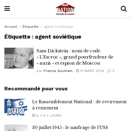
Accueil
Étiquette
agent soviétique
Étiquette :
agent soviétique
Sam Dickstein : nom de code
« L’Escroc », grand pourfendeur de
« nazis » et espion de Moscou
par
Francis Goumain
21 MARS 2024
3
Recommandé pour vous
Le Rassemblement National : de revirement
à reniement
IL Y A 3 JOURS
30 juillet 1945 : le naufrage de l’USS