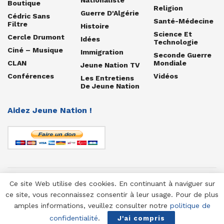
Boutique
Religion
Guerre D'Algérie
Cédric Sans
Santé-Médecine
Filtre
Histoire
Science Et
Cercle Drumont
Idées
Technologie
Ciné – Musique
Immigration
Seconde Guerre
CLAN
Mondiale
Jeune Nation TV
Conférences
Vidéos
Les Entretiens
De Jeune Nation
Aidez Jeune Nation !
Ce site Web utilise des cookies. En continuant à naviguer sur
© 1958-2025 Jeune Nation
ce site, vous reconnaissez consentir à leur usage. Pour de plus
amples informations, veuillez consulter notre
politique de
confidentialité
.
J'ai compris