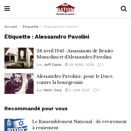
Accueil
Étiquette
Alessandro Pavolini
Étiquette :
Alessandro Pavolini
28 avril 1945 : Assassinats de Benito
Mussolini et d’Alessandro Pavolini
par
Jeff Davis
28 AVRIL 2026
1
Alessandro Pavolini : pour le Duce,
contre la bourgeoisie
par
Henri Oury
5 JUIN 2023
1
Recommandé pour vous
Le Rassemblement National : de revirement
à reniement