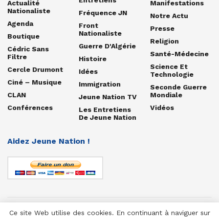
Actualité
Manifestations
Nationaliste
Fréquence JN
Notre Actu
Agenda
Front
Presse
Nationaliste
Boutique
Religion
Guerre D'Algérie
Cédric Sans
Santé-Médecine
Filtre
Histoire
Science Et
Cercle Drumont
Idées
Technologie
Ciné – Musique
Immigration
Seconde Guerre
CLAN
Mondiale
Jeune Nation TV
Conférences
Vidéos
Les Entretiens
De Jeune Nation
Aidez Jeune Nation !
Ce site Web utilise des cookies. En continuant à naviguer sur