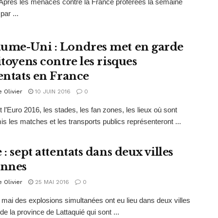
Après les menaces contre la France proférées la semaine
par ...
ume-Uni : Londres met en garde
itoyens contre les risques
tentats en France
e Olivier
10 JUIN 2016
0
 l’Euro 2016, les stades, les fan zones, les lieux où sont
is les matches et les transports publics représenteront ...
 : sept attentats dans deux villes
ennes
e Olivier
25 MAI 2016
0
 mai des explosions simultanées ont eu lieu dans deux villes
de la province de Lattaquié qui sont ...