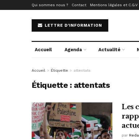
Qui sommes nous ?
Contact
Mentions légales et C.G.V
LETTRE D'INFORMATION
Accueil
Agenda
Actualité
Accueil
Étiquette
attentats
Étiquette :
attentats
Les c
rapp
actu
par
Reda