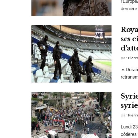
l’Europe
dernière 
Roya
ses c
d’at
par
Pierr
« Durant
retransm
Syrie
syri
par
Pierr
Lundi 23
côtières 