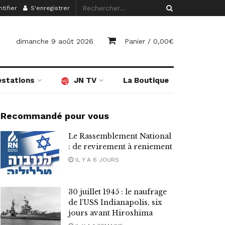
tifier
S'enregistrer
dimanche 9 août 2026
Panier /
0,00
€
estations
JN TV
La Boutique
Recommandé pour vous
Le Rassemblement National
: de revirement à reniement
IL Y A 6 JOURS
30 juillet 1945 : le naufrage
de l’USS Indianapolis, six
jours avant Hiroshima