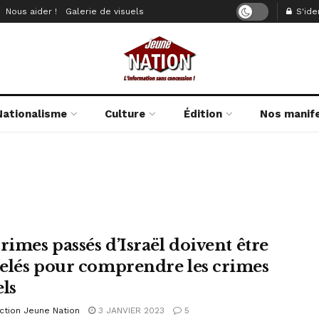
Nous aider !
Galerie de visuels
S'iden
Nationalisme
Culture
Édition
Nos manif
rimes passés d’Israël doivent être
elés pour comprendre les crimes
els
ction Jeune Nation
3 JANVIER 2023
5