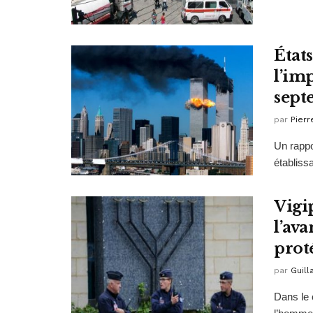
État
l’im
sept
par
Pierr
Un rappo
établissa
Vigip
l’av
prot
par
Guil
Dans le 