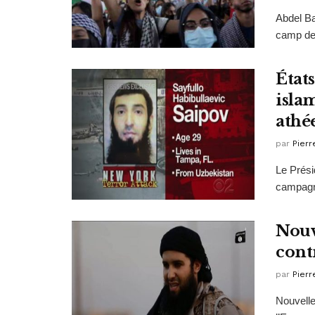
Abdel Ba
camp de 
État
isla
athée
par
Pierr
Le Prési
campagne
Nouv
cont
par
Pierr
Nouvelle