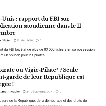
s-Unis : rapport du FBI sur
plication saoudienne dans le 11
embre
e Olivier
17 MAI 2016
0
rt du FBI fait état de plus de 80 000 fichiers en sa possession
nt un soutien pour les pirates ...
irate ou Vigie-Pilate* ? Seule
ant-garde de leur République est
égée !
laume Ancquier
24 DÉCEMBRE 2014
0
cadre de la République, de la démocratie et des droits de