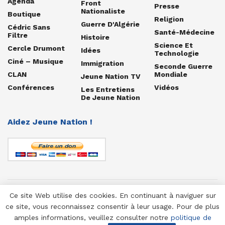
Agenda
Front
Presse
Nationaliste
Boutique
Religion
Guerre D'Algérie
Cédric Sans
Santé-Médecine
Filtre
Histoire
Science Et
Cercle Drumont
Idées
Technologie
Ciné – Musique
Immigration
Seconde Guerre
CLAN
Mondiale
Jeune Nation TV
Conférences
Vidéos
Les Entretiens
De Jeune Nation
Aidez Jeune Nation !
Ce site Web utilise des cookies. En continuant à naviguer sur
© 1958-2025 Jeune Nation
ce site, vous reconnaissez consentir à leur usage. Pour de plus
amples informations, veuillez consulter notre
politique de