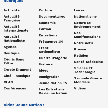
Rubriques
Actualité
Culture
Livres
Actualité
Documentaires
Nationalisme
Française
Economie
Nature Et
Actualité
Environnement
Édition
Internationale
Nos
Entretiens
Actualité
Manifestations
Nationaliste
Fréquence JN
Notre Actu
Agenda
Front
Presse
Nationaliste
Boutique
Religion
Guerre D'Algérie
Cédric Sans
Santé-Médecine
Filtre
Histoire
Science Et
Cercle Drumont
Idées
Technologie
Ciné – Musique
Immigration
Seconde Guerre
CLAN
Mondiale
Jeune Nation TV
Conférences
Vidéos
Les Entretiens
De Jeune Nation
Aidez Jeune Nation !