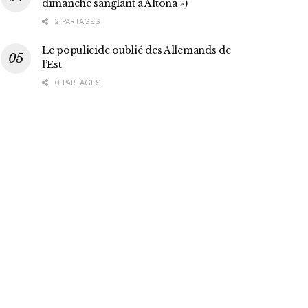
dimanche sanglant à Altona »)
2 PARTAGES
Le populicide oublié des Allemands de
l’Est
0 PARTAGES