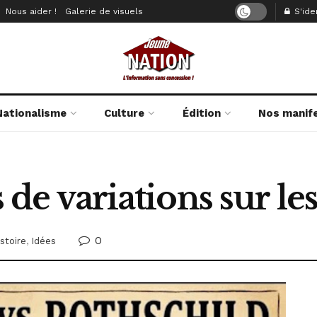
Nous aider !
Galerie de visuels
S'iden
Nationalisme
Culture
Édition
Nos manif
 de variations sur les
0
stoire
,
Idées