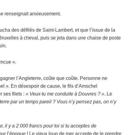
 se renseignait anxieusement.
ha des défilés de Saint-Lambert, et que l’issue de la
Bruxelles à cheval, puis se jeta dans une chaise de poste
uin.
incue ».
 gagner l’Angleterre, coûte que coûte. Personne ne
nnel ». En désespoir de cause, le fils d’Amschel
ses filets :
« Veux-tu me conduite à Douvres ? »
. Le
terre par un temps pareil ? Vous n’y pensez pas, on n’y
r, il y a 2 000 francs pour toi si tu acceptes de
ur l’époque ! Le vieux loup de mer accepte de le prendre