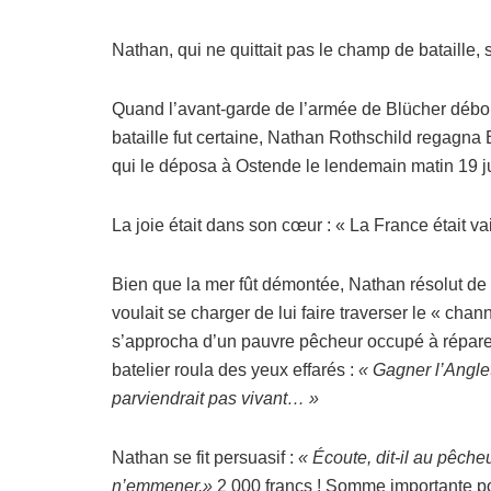
Nathan, qui ne quittait pas le champ de bataille,
Quand l’avant-garde de l’armée de Blücher débouc
bataille fut certaine, Nathan Rothschild regagna 
qui le déposa à Ostende le lendemain matin 19 j
La joie était dans son cœur : « La France était va
Bien que la mer fût démontée, Nathan résolut de
voulait se charger de lui faire traverser le « cha
s’approcha d’un pauvre pêcheur occupé à réparer 
batelier roula des yeux effarés :
« Gagner l’Angle
parviendrait pas vivant… »
Nathan se fit persuasif :
« Écoute, dit-il au pêcheu
n’emmener.»
2 000 francs ! Somme importante po