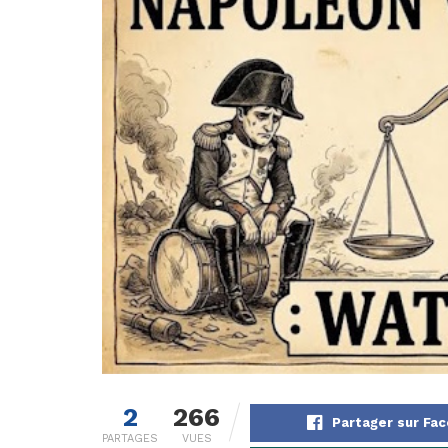
2
266
Partager sur Fa
PARTAGES
VUES