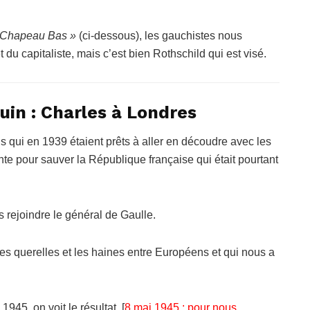
, Chapeau Bas »
(ci-dessous), les gauchistes nous
 du capitaliste, mais c’est bien Rothschild qui est visé.
juin : Charles à Londres
is qui en 1939 étaient prêts à aller en découdre avec les
te pour sauver la République française qui était pourtant
s rejoindre le général de Gaulle.
it les querelles et les haines entre Européens et qui nous a
1945, on voit le résultat. [
8 mai 1945 : pour nous