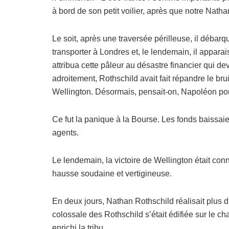
à bord de son petit voilier, après que notre Nath
Le soit, après une traversée périlleuse, il débarqua
transporter à Londres et, le lendemain, il apparai
attribua cette pâleur au désastre financier qui deva
adroitement, Rothschild avait fait répandre le bru
Wellington. Désormais, pensait-on, Napoléon pouv
Ce fut la panique à la Bourse. Les fonds baissaie
agents.
Le lendemain, la victoire de Wellington était co
hausse soudaine et vertigineuse.
En deux jours, Nathan Rothschild réalisait plus d’u
colossale des Rothschild s’était édifiée sur le c
enrichi la tribu.