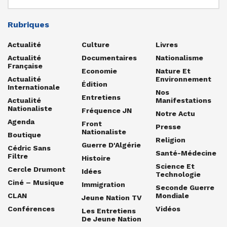
Rubriques
Actualité
Culture
Livres
Actualité
Documentaires
Nationalisme
Française
Economie
Nature Et
Actualité
Environnement
Édition
Internationale
Nos
Entretiens
Actualité
Manifestations
Nationaliste
Fréquence JN
Notre Actu
Agenda
Front
Presse
Nationaliste
Boutique
Religion
Guerre D'Algérie
Cédric Sans
Santé-Médecine
Filtre
Histoire
Science Et
Cercle Drumont
Idées
Technologie
Ciné – Musique
Immigration
Seconde Guerre
CLAN
Mondiale
Jeune Nation TV
Conférences
Vidéos
Les Entretiens
De Jeune Nation