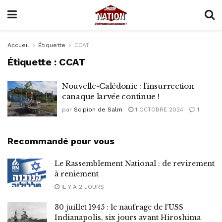
Accueil
Étiquette
CCAT
Étiquette :
CCAT
Nouvelle-Calédonie : l’insurrection
canaque larvée continue !
par
Scipion de Salm
1 OCTOBRE 2024
1
Recommandé pour vous
Le Rassemblement National : de revirement
à reniement
IL Y A 2 JOURS
30 juillet 1945 : le naufrage de l’USS
Indianapolis, six jours avant Hiroshima