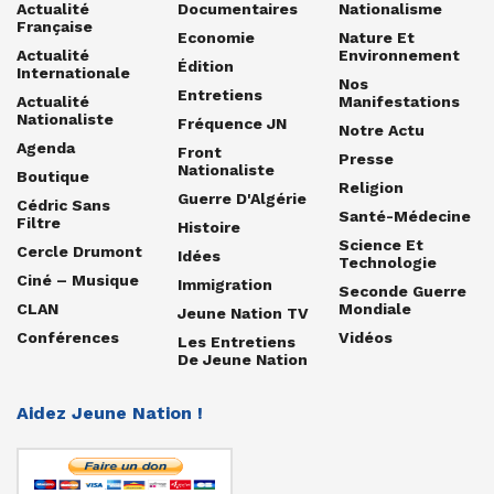
Actualité
Documentaires
Nationalisme
Française
Economie
Nature Et
Actualité
Environnement
Édition
Internationale
Nos
Entretiens
Actualité
Manifestations
Nationaliste
Fréquence JN
Notre Actu
Agenda
Front
Presse
Nationaliste
Boutique
Religion
Guerre D'Algérie
Cédric Sans
Santé-Médecine
Filtre
Histoire
Science Et
Cercle Drumont
Idées
Technologie
Ciné – Musique
Immigration
Seconde Guerre
CLAN
Mondiale
Jeune Nation TV
Conférences
Vidéos
Les Entretiens
De Jeune Nation
Aidez Jeune Nation !