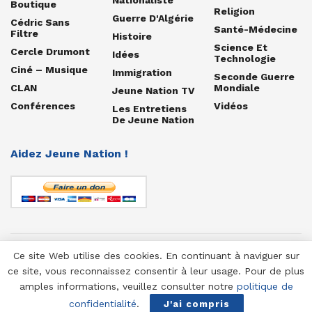
Boutique
Religion
Guerre D'Algérie
Cédric Sans
Santé-Médecine
Filtre
Histoire
Science Et
Cercle Drumont
Idées
Technologie
Ciné – Musique
Immigration
Seconde Guerre
CLAN
Mondiale
Jeune Nation TV
Conférences
Vidéos
Les Entretiens
De Jeune Nation
Aidez Jeune Nation !
Ce site Web utilise des cookies. En continuant à naviguer sur
© 1958-2025 Jeune Nation
ce site, vous reconnaissez consentir à leur usage. Pour de plus
amples informations, veuillez consulter notre
politique de
confidentialité
.
J'ai compris