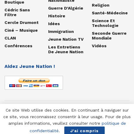
Nationaliste
Boutique
Religion
Guerre D'Algérie
Cédric Sans
Santé-Médecine
Filtre
Histoire
Science Et
Cercle Drumont
Idées
Technologie
Ciné – Musique
Immigration
Seconde Guerre
CLAN
Mondiale
Jeune Nation TV
Conférences
Vidéos
Les Entretiens
De Jeune Nation
Aidez Jeune Nation !
Ce site Web utilise des cookies. En continuant à naviguer sur
© 1958-2025 Jeune Nation
ce site, vous reconnaissez consentir à leur usage. Pour de plus
amples informations, veuillez consulter notre
politique de
confidentialité
.
J'ai compris