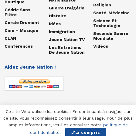
Boutique
Religion
Guerre D'Algérie
Cédric Sans
Santé-Médecine
Filtre
Histoire
Science Et
Cercle Drumont
Idées
Technologie
Ciné – Musique
Immigration
Seconde Guerre
CLAN
Mondiale
Jeune Nation TV
Conférences
Vidéos
Les Entretiens
De Jeune Nation
Aidez Jeune Nation !
Ce site Web utilise des cookies. En continuant à naviguer sur
© 1958-2025 Jeune Nation
ce site, vous reconnaissez consentir à leur usage. Pour de plus
amples informations, veuillez consulter notre
politique de
confidentialité
.
J'ai compris