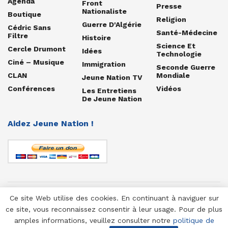
Agenda
Front
Presse
Nationaliste
Boutique
Religion
Guerre D'Algérie
Cédric Sans
Santé-Médecine
Filtre
Histoire
Science Et
Cercle Drumont
Idées
Technologie
Ciné – Musique
Immigration
Seconde Guerre
CLAN
Mondiale
Jeune Nation TV
Conférences
Vidéos
Les Entretiens
De Jeune Nation
Aidez Jeune Nation !
Ce site Web utilise des cookies. En continuant à naviguer sur
© 1958-2025 Jeune Nation
ce site, vous reconnaissez consentir à leur usage. Pour de plus
amples informations, veuillez consulter notre
politique de