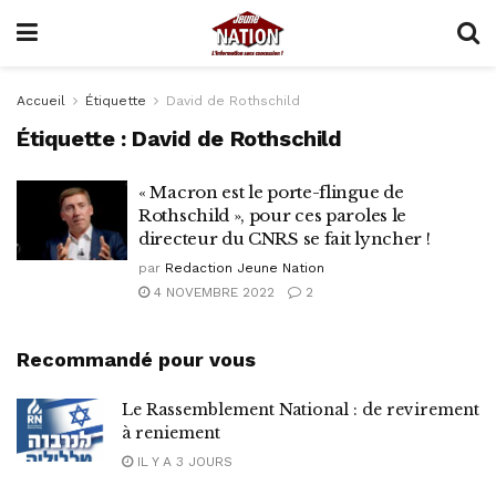
Accueil
Étiquette
David de Rothschild
Étiquette :
David de Rothschild
« Macron est le porte-flingue de
Rothschild », pour ces paroles le
directeur du CNRS se fait lyncher !
par
Redaction Jeune Nation
4 NOVEMBRE 2022
2
Recommandé pour vous
Le Rassemblement National : de revirement
à reniement
IL Y A 3 JOURS