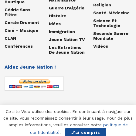
Boutique
Religion
Guerre D'Algérie
Cédric Sans
Santé-Médecine
Filtre
Histoire
Science Et
Cercle Drumont
Idées
Technologie
Ciné – Musique
Immigration
Seconde Guerre
CLAN
Mondiale
Jeune Nation TV
Conférences
Vidéos
Les Entretiens
De Jeune Nation
Aidez Jeune Nation !
Ce site Web utilise des cookies. En continuant à naviguer sur
© 1958-2025 Jeune Nation
ce site, vous reconnaissez consentir à leur usage. Pour de plus
amples informations, veuillez consulter notre
politique de
confidentialité
.
J'ai compris