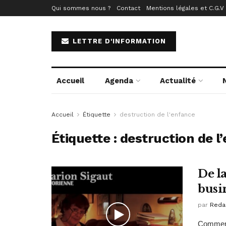
Qui sommes nous ?
Contact
Mentions légales et C.G.V
LETTRE D'INFORMATION
Accueil
Agenda
Actualité
Accueil
Étiquette
destruction de l'enfance
Étiquette :
destruction de l
De la
busi
par
Reda
Comment 