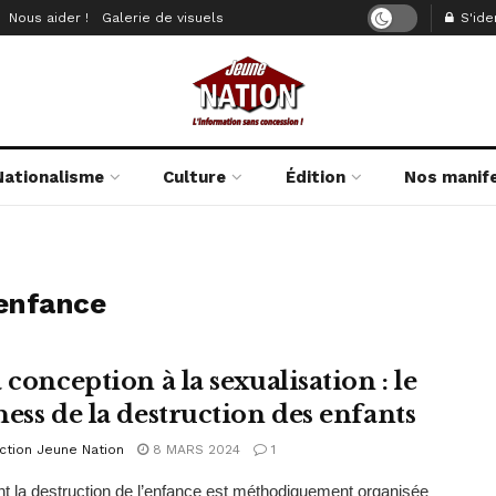
Nous aider !
Galerie de visuels
S'iden
Nationalisme
Culture
Édition
Nos manif
’enfance
 conception à la sexualisation : le
ness de la destruction des enfants
ction Jeune Nation
8 MARS 2024
1
la destruction de l’enfance est méthodiquement organisée