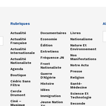
Rubriques
A
Actualité
Documentaires
Livres
Actualité
Economie
Nationalisme
Française
Édition
Nature Et
Actualité
Environnement
Entretiens
Internationale
Nos
Fréquence JN
Actualité
Manifestations
Nationaliste
Front
Notre Actu
Nationaliste
Agenda
Presse
Guerre
Boutique
D'Algérie
Religion
Cédric Sans
Histoire
Santé-
Filtre
Médecine
Idées
Cercle
Science Et
Drumont
Immigration
Technologie
Ciné –
Jeune Nation
Seconde
Musique
TV