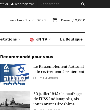
tifier
S'enregistrer
vendredi 7 août 2026
Panier /
0,00
€
estations
JN TV
La Boutique
Recommandé pour vous
Le Rassemblement National
: de revirement à reniement
IL Y A 4 JOURS
30 juillet 1945 : le naufrage
de l’USS Indianapolis, six
jours avant Hiroshima