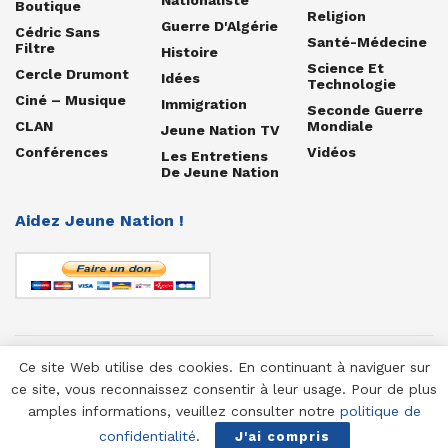
Boutique
Religion
Guerre D'Algérie
Cédric Sans
Santé-Médecine
Filtre
Histoire
Science Et
Cercle Drumont
Idées
Technologie
Ciné – Musique
Immigration
Seconde Guerre
CLAN
Mondiale
Jeune Nation TV
Conférences
Vidéos
Les Entretiens
De Jeune Nation
Aidez Jeune Nation !
Ce site Web utilise des cookies. En continuant à naviguer sur
© 1958-2025 Jeune Nation
ce site, vous reconnaissez consentir à leur usage. Pour de plus
amples informations, veuillez consulter notre
politique de
confidentialité
.
J'ai compris