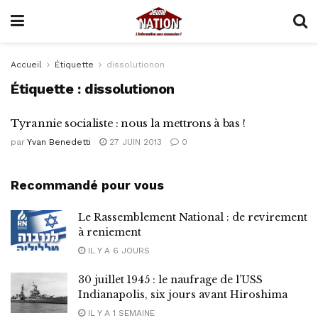
Accueil
Étiquette
dissolutionon
Étiquette :
dissolutionon
Tyrannie socialiste : nous la mettrons à bas !
par
Yvan Benedetti
27 JUIN 2013
0
Recommandé pour vous
Le Rassemblement National : de revirement
à reniement
IL Y A 6 JOURS
30 juillet 1945 : le naufrage de l’USS
Indianapolis, six jours avant Hiroshima
IL Y A 1 SEMAINE