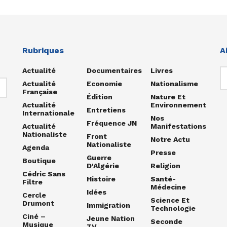
Rubriques
A
Actualité
Documentaires
Livres
Actualité
Economie
Nationalisme
Française
Édition
Nature Et
Actualité
Environnement
Entretiens
Internationale
Nos
Fréquence JN
Actualité
Manifestations
Nationaliste
Front
Notre Actu
Nationaliste
Agenda
Presse
Guerre
Boutique
D'Algérie
Religion
Cédric Sans
Histoire
Santé-
Filtre
Médecine
Idées
Cercle
Science Et
Drumont
Immigration
Technologie
Ciné –
Jeune Nation
Seconde
Musique
TV