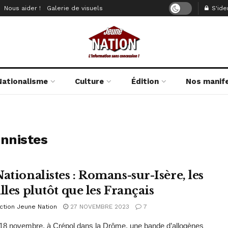
Nous aider !
Galerie de visuels
S'iden
Nationalisme
Culture
Édition
Nos manif
onnistes
ationalistes : Romans-sur-Isère, les
lles plutôt que les Français
ction Jeune Nation
27 NOVEMBRE 2023
7
18 novembre, à Crépol dans la Drôme, une bande d’allogènes