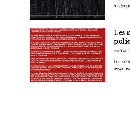
a attaqu
Les n
poli
par
Yvan 
Les nôtre
responsa