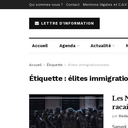
Qui sommes nous ?
Contact
Mentions légales et C.G.V
LETTRE D'INFORMATION
Accueil
Agenda
Actualité
Accueil
Étiquette
élites immigrationnistes
Étiquette :
élites immigrati
Les N
racai
par
Reda
Samedi 