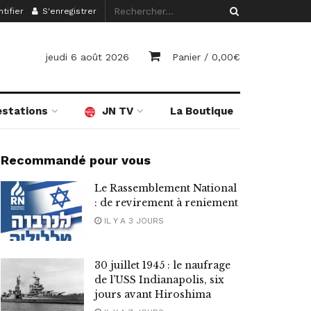
tifier
S'enregistrer
jeudi 6 août 2026
Panier /
0,00
€
estations
JN TV
La Boutique
Recommandé pour vous
Le Rassemblement National
: de revirement à reniement
IL Y A 3 JOURS
30 juillet 1945 : le naufrage
de l’USS Indianapolis, six
jours avant Hiroshima