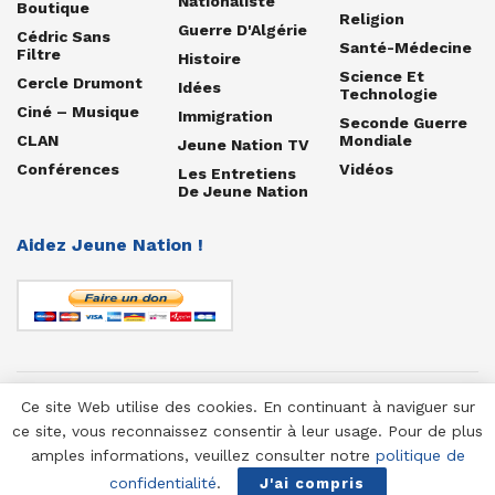
Nationaliste
Boutique
Religion
Guerre D'Algérie
Cédric Sans
Santé-Médecine
Filtre
Histoire
Science Et
Cercle Drumont
Idées
Technologie
Ciné – Musique
Immigration
Seconde Guerre
CLAN
Mondiale
Jeune Nation TV
Conférences
Vidéos
Les Entretiens
De Jeune Nation
Aidez Jeune Nation !
Ce site Web utilise des cookies. En continuant à naviguer sur
© 1958-2025 Jeune Nation
ce site, vous reconnaissez consentir à leur usage. Pour de plus
amples informations, veuillez consulter notre
politique de
confidentialité
.
J'ai compris