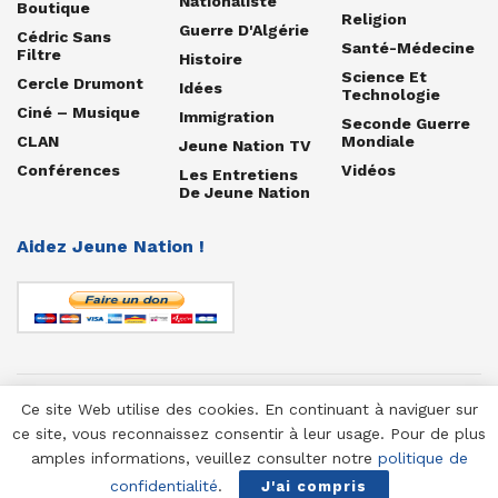
Nationaliste
Boutique
Religion
Guerre D'Algérie
Cédric Sans
Santé-Médecine
Filtre
Histoire
Science Et
Cercle Drumont
Idées
Technologie
Ciné – Musique
Immigration
Seconde Guerre
CLAN
Mondiale
Jeune Nation TV
Conférences
Vidéos
Les Entretiens
De Jeune Nation
Aidez Jeune Nation !
Ce site Web utilise des cookies. En continuant à naviguer sur
© 1958-2025 Jeune Nation
ce site, vous reconnaissez consentir à leur usage. Pour de plus
amples informations, veuillez consulter notre
politique de
confidentialité
.
J'ai compris