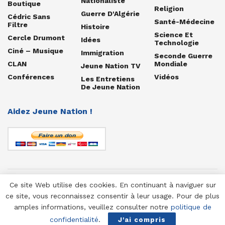
Nationaliste
Boutique
Religion
Guerre D'Algérie
Cédric Sans
Santé-Médecine
Filtre
Histoire
Science Et
Cercle Drumont
Idées
Technologie
Ciné – Musique
Immigration
Seconde Guerre
CLAN
Mondiale
Jeune Nation TV
Conférences
Vidéos
Les Entretiens
De Jeune Nation
Aidez Jeune Nation !
Ce site Web utilise des cookies. En continuant à naviguer sur
© 1958-2025 Jeune Nation
ce site, vous reconnaissez consentir à leur usage. Pour de plus
amples informations, veuillez consulter notre
politique de
confidentialité
.
J'ai compris