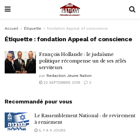
Accueil
Étiquette
fondation Appeal of conscience
Étiquette :
fondation Appeal of conscience
François Hollande : le judaïsme
politique récompense un de ses zélés
serviteurs
par
Redaction Jeune Nation
22 SEPTEMBRE 2016
2
Recommandé pour vous
Le Rassemblement National : de revirement
à reniement
IL Y A 4 JOURS