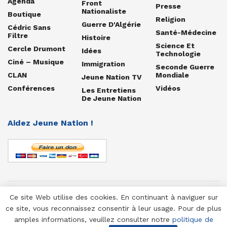
Agenda
Front
Presse
Nationaliste
Boutique
Religion
Guerre D'Algérie
Cédric Sans
Santé-Médecine
Filtre
Histoire
Science Et
Cercle Drumont
Idées
Technologie
Ciné – Musique
Immigration
Seconde Guerre
CLAN
Mondiale
Jeune Nation TV
Conférences
Vidéos
Les Entretiens
De Jeune Nation
Aidez Jeune Nation !
Ce site Web utilise des cookies. En continuant à naviguer sur
© 1958-2025 Jeune Nation
ce site, vous reconnaissez consentir à leur usage. Pour de plus
amples informations, veuillez consulter notre
politique de