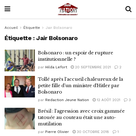
Accueil
Étiquette
Jair Bolsonaro
Étiquette :
Jair Bolsonaro
Bolsonaro : un espoir de rupture
institutionnelle ?
par
Hilda Lefort
20 SEPTEMBRE 2021
2
Tollé après l’accueil chaleureux de la
petite fille d’un ministre d’Hitler par
Bolsonaro
par
Redaction Jeune Nation
12 AOÛT 2021
3
Brésil : l’agression avec croix gammée
tatouée au couteau était une auto-
mutilation
par
Pierre Olivier
30 OCTOBRE 2018
1