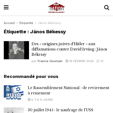
Accueil
Étiquette
János Békessy
Étiquette :
János Békessy
Des « origines juives d’Hitler » aux
diffamations contre David Irving : János
Békessy
par
Francis Goumain
19 FÉVRIER 2024
12
Recommandé pour vous
Le Rassemblement National : de revirement
à reniement
IL Y A 4 JOURS
30 juillet 1945 : le naufrage de l’USS