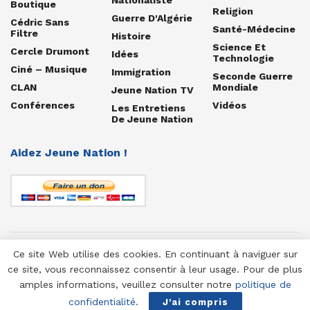
Boutique
Religion
Guerre D'Algérie
Cédric Sans
Santé-Médecine
Filtre
Histoire
Science Et
Cercle Drumont
Idées
Technologie
Ciné – Musique
Immigration
Seconde Guerre
CLAN
Mondiale
Jeune Nation TV
Conférences
Vidéos
Les Entretiens
De Jeune Nation
Aidez Jeune Nation !
Ce site Web utilise des cookies. En continuant à naviguer sur
© 1958-2025 Jeune Nation
ce site, vous reconnaissez consentir à leur usage. Pour de plus
amples informations, veuillez consulter notre
politique de
confidentialité
.
J'ai compris