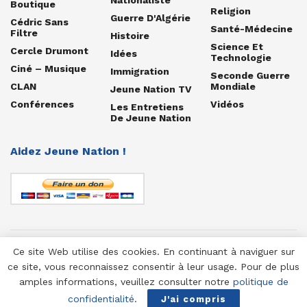
Boutique
Religion
Guerre D'Algérie
Cédric Sans
Santé-Médecine
Filtre
Histoire
Science Et
Cercle Drumont
Idées
Technologie
Ciné – Musique
Immigration
Seconde Guerre
CLAN
Mondiale
Jeune Nation TV
Conférences
Vidéos
Les Entretiens
De Jeune Nation
Aidez Jeune Nation !
Ce site Web utilise des cookies. En continuant à naviguer sur
© 1958-2025 Jeune Nation
ce site, vous reconnaissez consentir à leur usage. Pour de plus
amples informations, veuillez consulter notre
politique de
confidentialité
.
J'ai compris