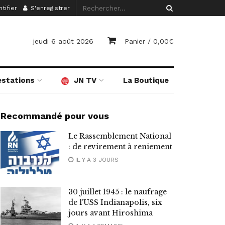
tifier
S'enregistrer
jeudi 6 août 2026
Panier /
0,00
€
estations
JN TV
La Boutique
Recommandé pour vous
Le Rassemblement National
: de revirement à reniement
IL Y A 3 JOURS
30 juillet 1945 : le naufrage
de l’USS Indianapolis, six
jours avant Hiroshima