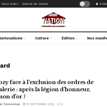
Nous aider !
Galerie de visuels
S'iden
Nationalisme
Culture
Édition
Nos manif
sard
zy face à l’exclusion des ordres de
lerie : après la légion d’honneur,
ison d’or ?
de Timmerman
16 SEPTEMBRE 2025
4