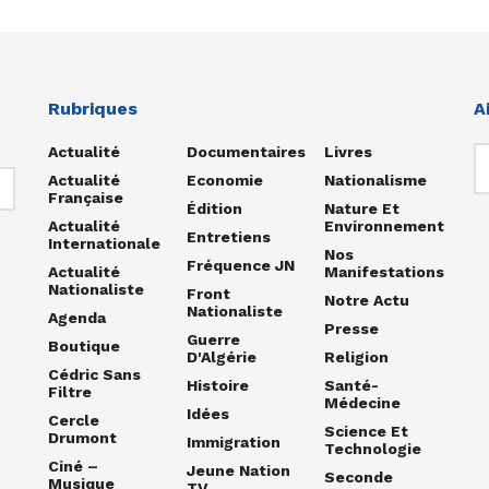
Rubriques
A
Actualité
Documentaires
Livres
Actualité
Economie
Nationalisme
Française
Édition
Nature Et
Actualité
Environnement
Entretiens
Internationale
Nos
Fréquence JN
Actualité
Manifestations
Nationaliste
Front
Notre Actu
Nationaliste
Agenda
Presse
Guerre
Boutique
D'Algérie
Religion
Cédric Sans
Histoire
Santé-
Filtre
Médecine
Idées
Cercle
Science Et
Drumont
Immigration
Technologie
Ciné –
Jeune Nation
Seconde
Musique
TV