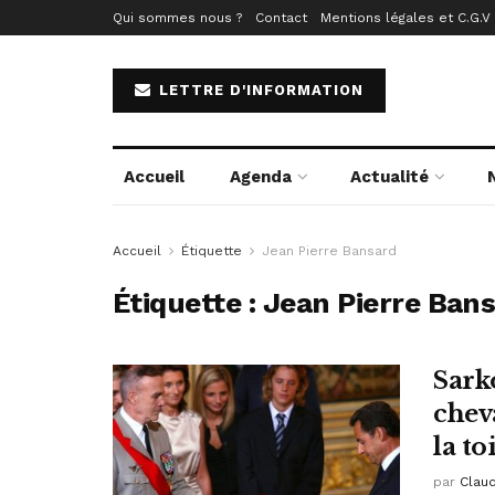
Qui sommes nous ?
Contact
Mentions légales et C.G.V
LETTRE D'INFORMATION
Accueil
Agenda
Actualité
Accueil
Étiquette
Jean Pierre Bansard
Étiquette :
Jean Pierre Ban
Sarko
cheva
la to
par
Clau