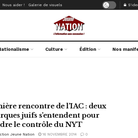
Nous aider !
Galerie de visuels
S'iden
Nationalisme
Culture
Édition
Nos manif
ière rencontre de l’IAC : deux
arques juifs s’entendent pour
dre le contrôle du NYT
ction Jeune Nation
16 NOVEMBRE 2014
0