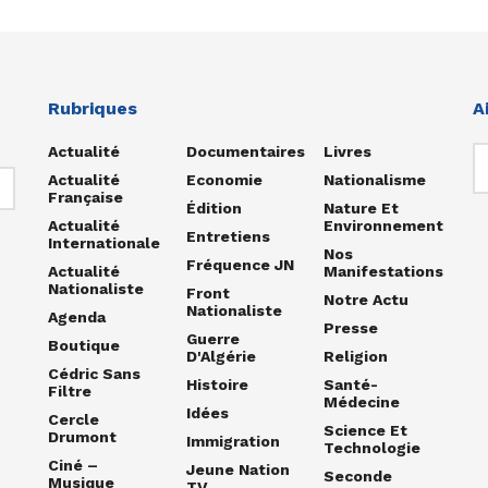
Rubriques
A
Actualité
Documentaires
Livres
Actualité
Economie
Nationalisme
Française
Édition
Nature Et
Actualité
Environnement
Entretiens
Internationale
Nos
Fréquence JN
Actualité
Manifestations
Nationaliste
Front
Notre Actu
Nationaliste
Agenda
Presse
Guerre
Boutique
D'Algérie
Religion
Cédric Sans
Histoire
Santé-
Filtre
Médecine
Idées
Cercle
Science Et
Drumont
Immigration
Technologie
Ciné –
Jeune Nation
Seconde
Musique
TV