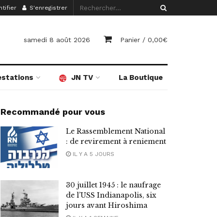
tifier
S'enregistrer
samedi 8 août 2026
Panier /
0,00
€
estations
JN TV
La Boutique
Recommandé pour vous
Le Rassemblement National
: de revirement à reniement
IL Y A 5 JOURS
30 juillet 1945 : le naufrage
de l’USS Indianapolis, six
jours avant Hiroshima