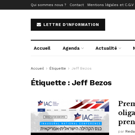
Qui sommes nous ?
Contact
Mentions légales et C.G.V
LETTRE D'INFORMATION
Accueil
Agenda
Actualité
Accueil
Étiquette
Jeff Bezos
Étiquette :
Jeff Bezos
Prem
olig
pren
par
Reda