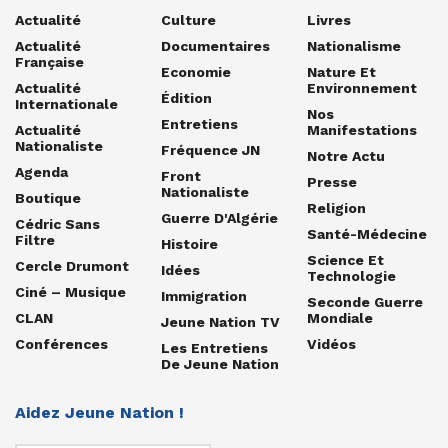
Actualité
Culture
Livres
Actualité
Documentaires
Nationalisme
Française
Economie
Nature Et
Actualité
Environnement
Édition
Internationale
Nos
Entretiens
Actualité
Manifestations
Nationaliste
Fréquence JN
Notre Actu
Agenda
Front
Presse
Nationaliste
Boutique
Religion
Guerre D'Algérie
Cédric Sans
Santé-Médecine
Filtre
Histoire
Science Et
Cercle Drumont
Idées
Technologie
Ciné – Musique
Immigration
Seconde Guerre
CLAN
Mondiale
Jeune Nation TV
Conférences
Vidéos
Les Entretiens
De Jeune Nation
Aidez Jeune Nation !