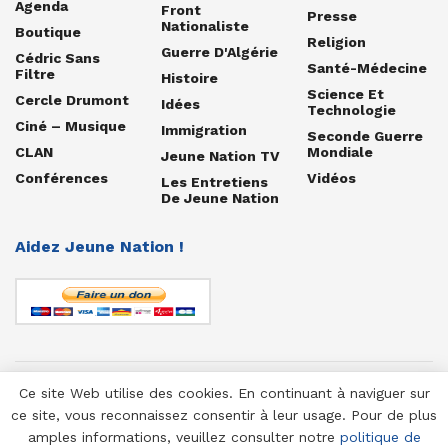
Agenda
Front
Presse
Nationaliste
Boutique
Religion
Guerre D'Algérie
Cédric Sans
Santé-Médecine
Filtre
Histoire
Science Et
Cercle Drumont
Idées
Technologie
Ciné – Musique
Immigration
Seconde Guerre
CLAN
Mondiale
Jeune Nation TV
Conférences
Vidéos
Les Entretiens
De Jeune Nation
Aidez Jeune Nation !
Ce site Web utilise des cookies. En continuant à naviguer sur
© 1958-2025 Jeune Nation
ce site, vous reconnaissez consentir à leur usage. Pour de plus
amples informations, veuillez consulter notre
politique de