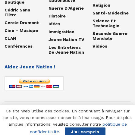
Nationaliste
Boutique
Religion
Guerre D'Algérie
Cédric Sans
Santé-Médecine
Filtre
Histoire
Science Et
Cercle Drumont
Idées
Technologie
Ciné – Musique
Immigration
Seconde Guerre
CLAN
Mondiale
Jeune Nation TV
Conférences
Vidéos
Les Entretiens
De Jeune Nation
Aidez Jeune Nation !
Ce site Web utilise des cookies. En continuant à naviguer sur
© 1958-2025 Jeune Nation
ce site, vous reconnaissez consentir à leur usage. Pour de plus
amples informations, veuillez consulter notre
politique de
confidentialité
.
J'ai compris