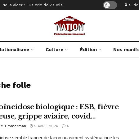
Nous aider !
Galerie de visuels
S'iden
Nationalisme
Culture
Édition
Nos manif
he folle
oïncidose biologique : ESB, fièvre
euse, grippe aviaire, covid…
de Timmerman
5 AVRIL 2024
4
idose semble frapper de façon quasiment systématique les