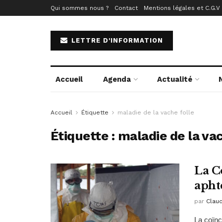
Qui sommes nous ?
Contact
Mentions légales et C.G.V
LETTRE D'INFORMATION
Accueil
Agenda
Actualité
Accueil
Étiquette
maladie de la vache folle
Étiquette :
maladie de la vac
La C
apht
par
Clau
La coïnc