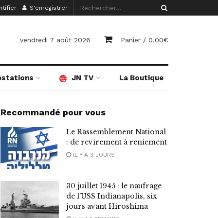
tifier
S'enregistrer
vendredi 7 août 2026
Panier /
0,00
€
estations
JN TV
La Boutique
Recommandé pour vous
Le Rassemblement National
: de revirement à reniement
IL Y A 3 JOURS
30 juillet 1945 : le naufrage
de l’USS Indianapolis, six
jours avant Hiroshima