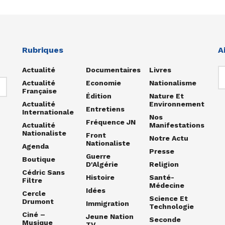
Rubriques
A
Actualité
Documentaires
Livres
Actualité
Economie
Nationalisme
Française
Édition
Nature Et
Actualité
Environnement
Entretiens
Internationale
Nos
Fréquence JN
Actualité
Manifestations
Nationaliste
Front
Notre Actu
Nationaliste
Agenda
Presse
Guerre
Boutique
D'Algérie
Religion
Cédric Sans
Histoire
Santé-
Filtre
Médecine
Idées
Cercle
Science Et
Drumont
Immigration
Technologie
Ciné –
Jeune Nation
Seconde
Musique
TV