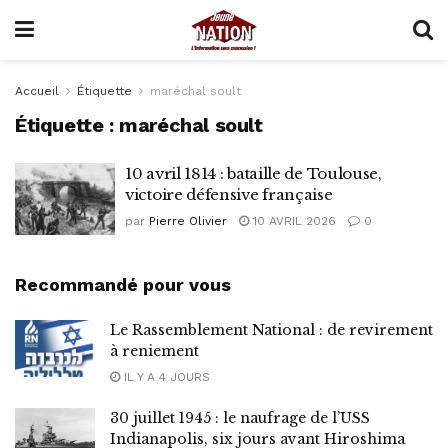
Accueil
Étiquette
maréchal soult
Étiquette :
maréchal soult
10 avril 1814 : bataille de Toulouse,
victoire défensive française
par
Pierre Olivier
10 AVRIL 2026
0
Recommandé pour vous
Le Rassemblement National : de revirement
à reniement
IL Y A 4 JOURS
30 juillet 1945 : le naufrage de l’USS
Indianapolis, six jours avant Hiroshima