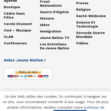
Agenda
Front
Presse
Nationaliste
Boutique
Religion
Guerre D'Algérie
Cédric Sans
Santé-Médecine
Filtre
Histoire
Science Et
Cercle Drumont
Idées
Technologie
Ciné – Musique
Immigration
Seconde Guerre
CLAN
Mondiale
Jeune Nation TV
Conférences
Vidéos
Les Entretiens
De Jeune Nation
Aidez Jeune Nation !
Ce site Web utilise des cookies. En continuant à naviguer sur
© 1958-2025 Jeune Nation
ce site, vous reconnaissez consentir à leur usage. Pour de plus
amples informations, veuillez consulter notre
politique de