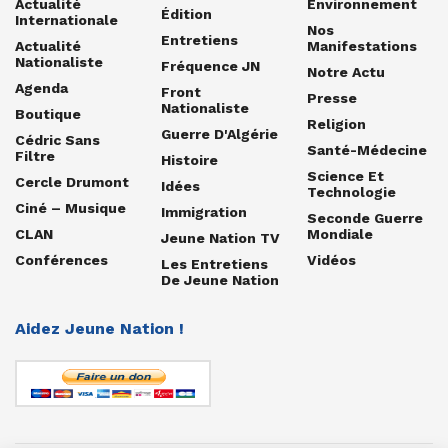
Actualité
Environnement
Édition
Internationale
Nos
Entretiens
Actualité
Manifestations
Nationaliste
Fréquence JN
Notre Actu
Agenda
Front
Presse
Nationaliste
Boutique
Religion
Guerre D'Algérie
Cédric Sans
Santé-Médecine
Filtre
Histoire
Science Et
Cercle Drumont
Idées
Technologie
Ciné – Musique
Immigration
Seconde Guerre
CLAN
Mondiale
Jeune Nation TV
Conférences
Vidéos
Les Entretiens
De Jeune Nation
Aidez Jeune Nation !