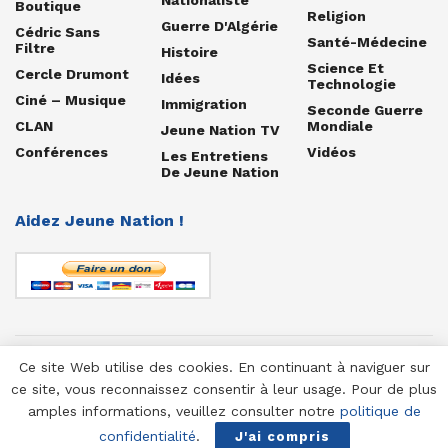
Boutique
Religion
Guerre D'Algérie
Cédric Sans
Santé-Médecine
Filtre
Histoire
Science Et
Cercle Drumont
Idées
Technologie
Ciné – Musique
Immigration
Seconde Guerre
CLAN
Mondiale
Jeune Nation TV
Conférences
Vidéos
Les Entretiens
De Jeune Nation
Aidez Jeune Nation !
Ce site Web utilise des cookies. En continuant à naviguer sur
© 1958-2025 Jeune Nation
ce site, vous reconnaissez consentir à leur usage. Pour de plus
amples informations, veuillez consulter notre
politique de
confidentialité
.
J'ai compris