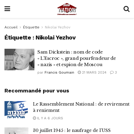
Accueil
Étiquette
Nikolai Yezhov
Étiquette :
Nikolai Yezhov
Sam Dickstein : nom de code
« L’Escroc », grand pourfendeur de
« nazis » et espion de Moscou
par
Francis Goumain
21 MARS 2024
3
Recommandé pour vous
Le Rassemblement National : de revirement
à reniement
IL Y A 6 JOURS
30 juillet 1945 : le naufrage de l’USS