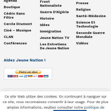
Agenda
Front
Presse
Nationaliste
Boutique
Religion
Guerre D'Algérie
Cédric Sans
Santé-Médecine
Filtre
Histoire
Science Et
Cercle Drumont
Idées
Technologie
Ciné – Musique
Immigration
Seconde Guerre
CLAN
Mondiale
Jeune Nation TV
Conférences
Vidéos
Les Entretiens
De Jeune Nation
Aidez Jeune Nation !
Ce site Web utilise des cookies. En continuant à naviguer sur
© 1958-2025 Jeune Nation
ce site, vous reconnaissez consentir à leur usage. Pour de plus
amples informations, veuillez consulter notre
politique de