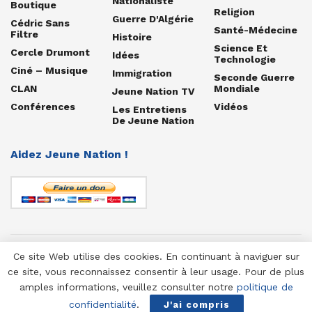
Nationaliste
Boutique
Religion
Guerre D'Algérie
Cédric Sans
Santé-Médecine
Filtre
Histoire
Science Et
Cercle Drumont
Idées
Technologie
Ciné – Musique
Immigration
Seconde Guerre
CLAN
Mondiale
Jeune Nation TV
Conférences
Vidéos
Les Entretiens
De Jeune Nation
Aidez Jeune Nation !
Ce site Web utilise des cookies. En continuant à naviguer sur
© 1958-2025 Jeune Nation
ce site, vous reconnaissez consentir à leur usage. Pour de plus
amples informations, veuillez consulter notre
politique de
confidentialité
.
J'ai compris