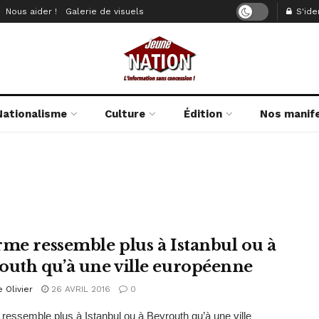
Nous aider !
Galerie de visuels
S'iden
Nationalisme
Culture
Édition
Nos manif
rme ressemble plus à Istanbul ou à
outh qu’à une ville européenne
e Olivier
26 AVRIL 2016
0
ressemble plus à Istanbul ou à Beyrouth qu’à une ville