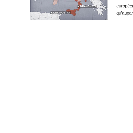
européen
qu’aupara