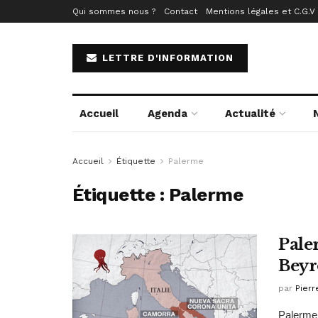
Qui sommes nous ?
Contact
Mentions légales et C.G.V
LETTRE D'INFORMATION
Accueil
Agenda
Actualité
Accueil
Étiquette
Palerme
Étiquette :
Palerme
Pale
Beyr
par
Pierr
Palerme 