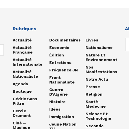
Rubriques
A
Actualité
Documentaires
Livres
Actualité
Economie
Nationalisme
Française
Édition
Nature Et
Actualité
Environnement
Entretiens
Internationale
Nos
Fréquence JN
Actualité
Manifestations
Nationaliste
Front
Notre Actu
Nationaliste
Agenda
Presse
Guerre
Boutique
D'Algérie
Religion
Cédric Sans
Histoire
Santé-
Filtre
Médecine
Idées
Cercle
Science Et
Drumont
Immigration
Technologie
Ciné –
Jeune Nation
Seconde
Musique
TV