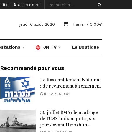
tifier
S'enregistrer
jeudi 6 août 2026
Panier /
0,00
€
estations
JN TV
La Boutique
Recommandé pour vous
Le Rassemblement National
: de revirement à reniement
IL Y A 3 JOURS
30 juillet 1945 : le naufrage
de l’USS Indianapolis, six
jours avant Hiroshima