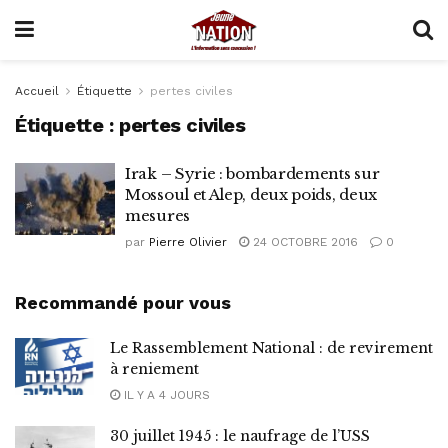
Accueil
Étiquette
pertes civiles
Étiquette :
pertes civiles
Irak – Syrie : bombardements sur
Mossoul et Alep, deux poids, deux
mesures
par
Pierre Olivier
24 OCTOBRE 2016
0
Recommandé pour vous
Le Rassemblement National : de revirement
à reniement
IL Y A 4 JOURS
30 juillet 1945 : le naufrage de l’USS