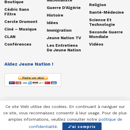
Boutique
Religion
Guerre D'Algérie
Cédric Sans
Santé-Médecine
Filtre
Histoire
Science Et
Cercle Drumont
Idées
Technologie
Ciné – Musique
Immigration
Seconde Guerre
CLAN
Mondiale
Jeune Nation TV
Conférences
Vidéos
Les Entretiens
De Jeune Nation
Aidez Jeune Nation !
Ce site Web utilise des cookies. En continuant à naviguer sur
© 1958-2025 Jeune Nation
ce site, vous reconnaissez consentir à leur usage. Pour de plus
amples informations, veuillez consulter notre
politique de
confidentialité
.
J'ai compris